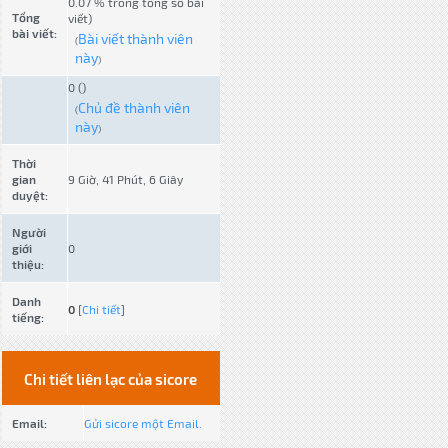
0.07 % trong tổng số bài
Tổng
viết)
bài viết:
Bài viết thành viên
(
này
)
0 ()
Chủ đề thành viên
(
này
)
Thời
gian
9 Giờ, 41 Phút, 6 Giây
duyệt:
Người
giới
0
thiệu:
Danh
0
[
Chi tiết
]
tiếng:
Chi tiết liên lạc của sicore
Email:
Gửi sicore một Email.