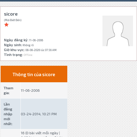
sicore
(Mới Biết Đến)
Ngày đăng ký:
11-06-2006
Ngày sinh:
Không rõ
Giờ khu vực:
08-08-2026 lúc 07:56 AM
Tình trạng:
Offline
Thông tin của sicore
Tham
11-06-2006
gia:
Lần
đăng
nhập
03-24-2014, 10:21 PM
mới
nhất:
16 (0 bài viết mỗi ngày |