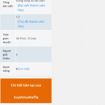
trong tổng số bài viết)
Tổng
Bài viết thành viên
bài viết:
(
này
)
1 ()
Chủ đề thành viên
(
này
)
Thời
gian
36 Phút, 15 Giây
duyệt:
Người
giới
0
thiệu:
Danh
0
[
Chi tiết
]
tiếng:
Chi tiết liên lạc của
tuyetmuaha11a