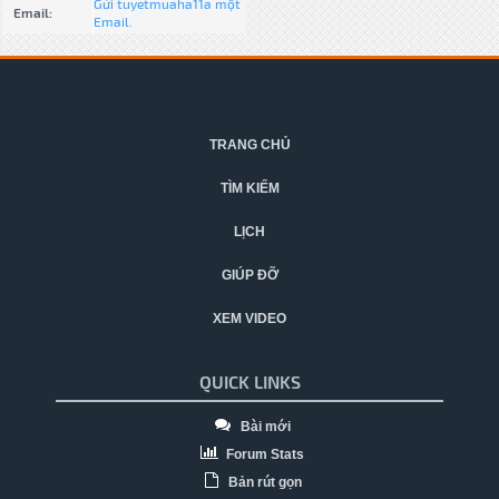
Gửi tuyetmuaha11a một
Email:
Email.
TRANG CHỦ
TÌM KIẾM
LỊCH
GIÚP ĐỠ
XEM VIDEO
QUICK LINKS
Bài mới
Forum Stats
Bản rút gọn