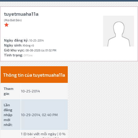
tuyetmuaha11a
(Mới Biết Đến)
Ngày đăng ký:
10-25-2014
Ngày sinh:
Không rõ
Giờ khu vực:
08-08-2026 lúc 01:02 PM
Tình trạng:
Offline
Thông tin của tuyetmuaha11a
Tham
10-25-2014
gia:
Lần
đăng
nhập
10-29-2014, 02:40 PM
mới
nhất:
1 (0 bài viết mỗi ngày | 0 %