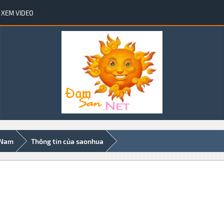
XEM VIDEO
 Nam
Thông tin của saonhua