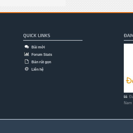
QUICK LINKS
ĐAM
Bài mới
Forum Stats
Bản rút gọn
Liên hệ
Đa
Nam