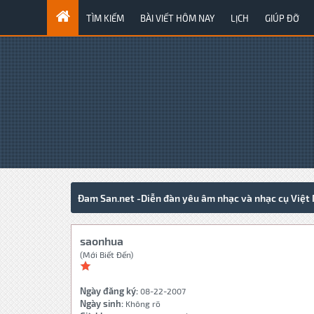
TÌM KIẾM
BÀI VIẾT HÔM NAY
LỊCH
GIÚP ĐỠ
Đam San.net -Diễn đàn yêu âm nhạc và nhạc cụ Việt
saonhua
(Mới Biết Đến)
Ngày đăng ký:
08-22-2007
Ngày sinh:
Không rõ