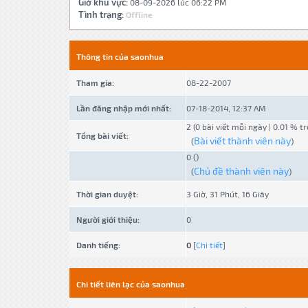
Giờ khu vực:
08-09-2026 lúc 06:22 PM
Tình trạng:
Offline
Thông tin của saonhua
Tham gia:
08-22-2007
Lần đăng nhập mới nhất:
07-18-2014, 12:37 AM
2 (0 bài viết mỗi ngày | 0.01 % t
Tổng bài viết:
Bài viết thành viên này
(
)
0 ()
Chủ đề thành viên này
(
)
Thời gian duyệt:
3 Giờ, 31 Phút, 16 Giây
Người giới thiệu:
0
Danh tiếng:
0
[
Chi tiết
]
Chi tiết liên lạc của saonhua