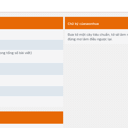
Chữ ký củasaonhua
Đưa tớ một cây tiêu chuẩn, tớ sẽ làm 
đừng mơ làm điều ngược lại.
rong tổng số bài viết)