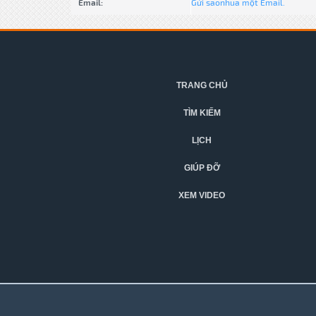
Email:
Gửi saonhua một Email.
TRANG CHỦ
TÌM KIẾM
LỊCH
GIÚP ĐỠ
XEM VIDEO