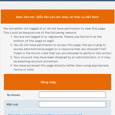
Đam San.net -Diễn đàn yêu âm nhạc và nhạc cụ Việt Nam
You are either not logged in or do not have permission to view this page.
This could be because one of the following reasons:
You are not logged in or registered. Please use the form at the
bottom of this page to login.
You do not have permission to access this page. Are you trying to
access administrative pages or a resource that you shouldn't be?
Check in the forum rules that you are allowed to perform this action.
Your account may have been disabled by an administrator, or it may
be awaiting account activation.
You have accessed this page directly rather than using appropriate
forms or links.
Đăng nhập
Tài khoản:
Mật mã:
Need to register?
Forgotten your password?