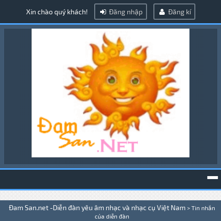
Xin chào quý khách!
Đăng nhập
Đăng kí
To
Đam San.net -Diễn đàn yêu âm nhạc và nhạc cụ Việt Nam
>
Tin nhắn
na
của diễn đàn