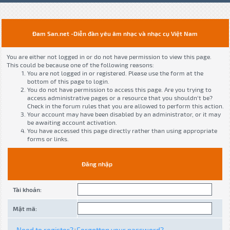
Đam San.net -Diễn đàn yêu âm nhạc và nhạc cụ Việt Nam
You are either not logged in or do not have permission to view this page.
This could be because one of the following reasons:
You are not logged in or registered. Please use the form at the
bottom of this page to login.
You do not have permission to access this page. Are you trying to
access administrative pages or a resource that you shouldn't be?
Check in the forum rules that you are allowed to perform this action.
Your account may have been disabled by an administrator, or it may
be awaiting account activation.
You have accessed this page directly rather than using appropriate
forms or links.
Đăng nhập
Tài khoản:
Mật mã:
Need to register?
Forgotten your password?