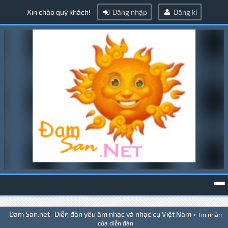
Xin chào quý khách!
Đăng nhập
Đăng kí
To
Đam San.net -Diễn đàn yêu âm nhạc và nhạc cụ Việt Nam
>
Tin nhắn
na
của diễn đàn