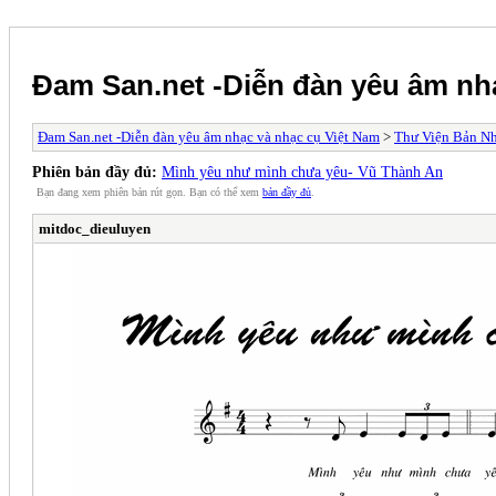
Đam San.net -Diễn đàn yêu âm nh
Đam San.net -Diễn đàn yêu âm nhạc và nhạc cụ Việt Nam
>
Thư Viện Bản N
Phiên bản đầy đủ:
Mình yêu như mình chưa yêu- Vũ Thành An
Bạn đang xem phiên bản rút gọn. Bạn có thể xem
bản đầy đủ
.
mitdoc_dieuluyen