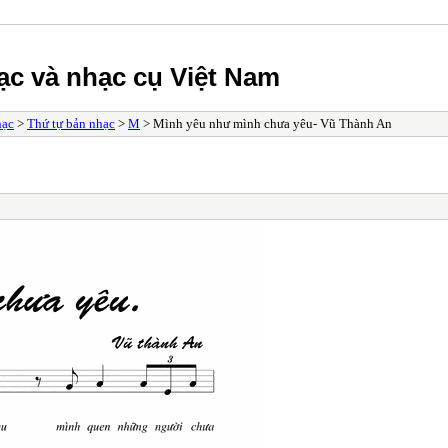
ạc và nhạc cụ Việt Nam
hạc
>
Thứ tự bản nhạc
>
M
> Mình yêu như mình chưa yêu- Vũ Thành An