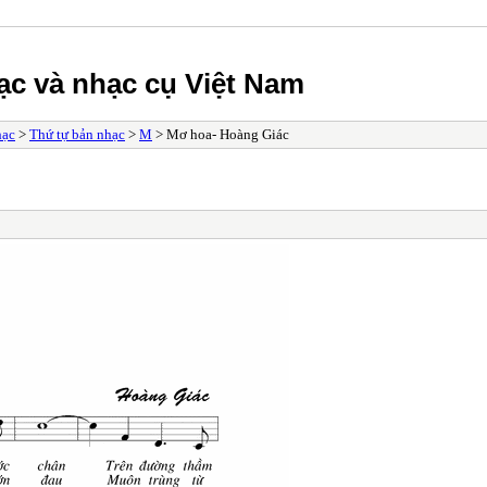
ạc và nhạc cụ Việt Nam
hạc
>
Thứ tự bản nhạc
>
M
> Mơ hoa- Hoàng Giác