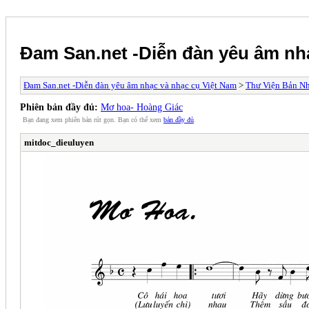
Đam San.net -Diễn đàn yêu âm nh
Đam San.net -Diễn đàn yêu âm nhạc và nhạc cụ Việt Nam
>
Thư Viện Bản N
Phiên bản đầy đủ:
Mơ hoa- Hoàng Giác
Bạn đang xem phiên bản rút gọn. Bạn có thể xem
bản đầy đủ
.
mitdoc_dieuluyen