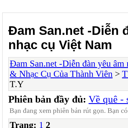
Đam San.net -Diễn 
nhạc cụ Việt Nam
Đam San.net -Diễn đàn yêu âm 
& Nhạc Cụ Của Thành Viên
>
T
T.Y
Phiên bản đầy đủ:
Về quê - 
Bạn đang xem phiên bản rút gọn. Bạn c
Trang:
1
2