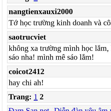
nangtienxauxi2000
Tớ học trường kinh doanh và c
saotrucviet
không xa trường mình học lắm, 
sáo nha! mình mê sáo lắm!
coicot2412
hay chi ah!
Trang:
1
2
Đam San.net -Diễn đàn yêu âm 