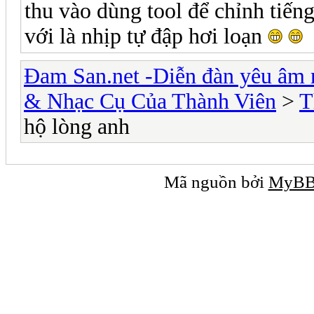
thu vào dùng tool để chỉnh tiến
với là nhịp tự đập hơi loạn
Đam San.net -Diễn đàn yêu âm 
& Nhạc Cụ Của Thành Viên
>
T
hộ lòng anh
Mã nguồn bởi
MyB