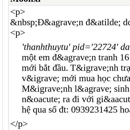
<p>
&nbsp;Đ&agrave;n đ&atilde; d
<p>
'thanhthuytu' pid='22724' da
một em đ&agrave;n tranh 16
mới bắt đầu. T&igrave;nh t
v&igrave; mới mua học chưa
M&igrave;nh l&agrave; sinh
n&oacute; ra đi với gi&aacu
hệ qua số đt: 0939231425 h
</p>