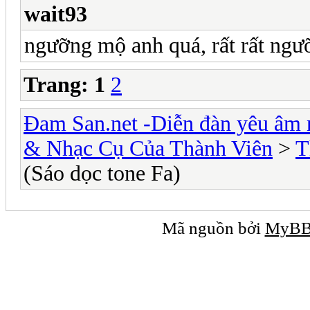
wait93
ngưỡng mộ anh quá, rất rất ng
Trang:
1
2
Đam San.net -Diễn đàn yêu âm 
& Nhạc Cụ Của Thành Viên
>
T
(Sáo dọc tone Fa)
Mã nguồn bởi
MyB