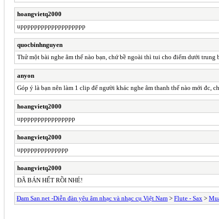
hoangvietq2000
uppppppppppppppppppp
quocbinhnguyen
Thử một bài nghe âm thế nào bạn, chứ bề ngoài thì tui cho điểm dưới trung 
anyon
Góp ý là bạn nên làm 1 clip để người khác nghe âm thanh thế nào mới đc, ch
hoangvietq2000
upppppppppppppppp
hoangvietq2000
upppppppppppppp
hoangvietq2000
ĐÃ BÁN HẾT RỒI NHÉ!
Đam San.net -Diễn đàn yêu âm nhạc và nhạc cụ Việt Nam
>
Flute - Sax
>
Mua