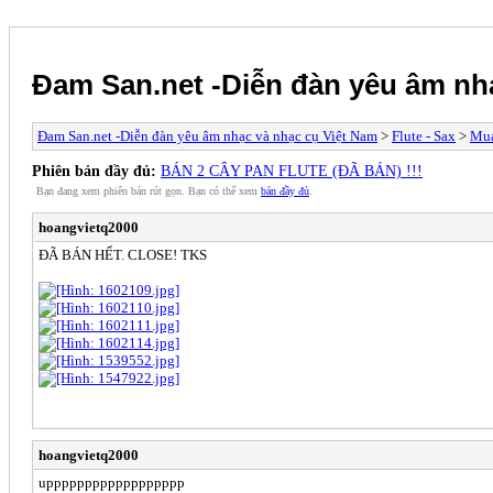
Đam San.net -Diễn đàn yêu âm nh
Đam San.net -Diễn đàn yêu âm nhạc và nhạc cụ Việt Nam
>
Flute - Sax
>
Mua
Phiên bản đầy đủ:
BÁN 2 CÂY PAN FLUTE (ĐÃ BÁN) !!!
Bạn đang xem phiên bản rút gọn. Bạn có thể xem
bản đầy đủ
.
hoangvietq2000
ĐÃ BÁN HẾT. CLOSE! TKS
hoangvietq2000
upppppppppppppppppp