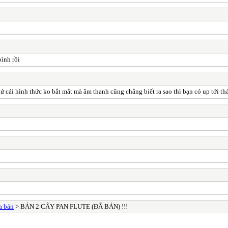
bình rồi
ứ cái hình thức ko bắt mắt mà âm thanh cũng chẳng biết ra sao thì bạn có up tới t
 bán
> BÁN 2 CÂY PAN FLUTE (ĐÃ BÁN) !!!