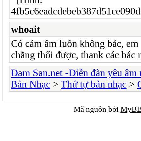
whoait
Có cảm âm luôn không bác, em m
chẳng thổi được, thank các bác 
Đam San.net -Diễn đàn yêu âm 
Bản Nhạc
>
Thứ tự bản nhạc
>
Mã nguồn bởi
MyB