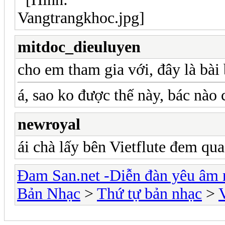
mitdoc_dieuluyen
cho em tham gia với, đây là bà
á, sao ko được thế này, bác nào
newroyal
ái chà lấy bên Vietflute đem q
Đam San.net -Diễn đàn yêu âm 
Bản Nhạc
>
Thứ tự bản nhạc
>