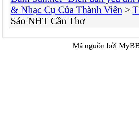
& Nhạc Cụ Của Thành Viên
>
T
Sáo NHT Cần Thơ
Mã nguồn bởi
MyB