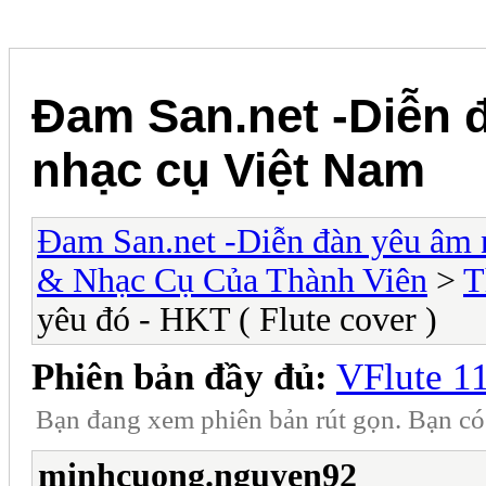
Đam San.net -Diễn 
nhạc cụ Việt Nam
Đam San.net -Diễn đàn yêu âm 
& Nhạc Cụ Của Thành Viên
>
T
yêu đó - HKT ( Flute cover )
Phiên bản đầy đủ:
VFlute 11
Bạn đang xem phiên bản rút gọn. Bạn c
minhcuong.nguyen92