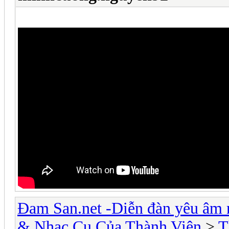
Đam San.net -Diễn đàn yêu âm 
& Nhạc Cụ Của Thành Viên
>
T