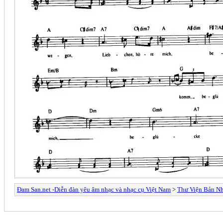
Đam San.net -Diễn đàn yêu âm nhạc và nhạc cụ Việt Nam
>
Thư Viện Bản N