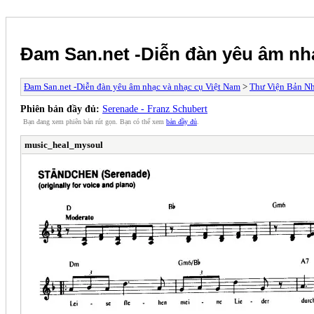
Đam San.net -Diễn đàn yêu âm nh
Đam San.net -Diễn đàn yêu âm nhạc và nhạc cụ Việt Nam
>
Thư Viện Bản N
Phiên bản đầy đủ:
Serenade - Franz Schubert
Bạn đang xem phiên bản rút gọn. Bạn có thể xem
bản đầy đủ
.
music_heal_mysoul