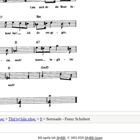
hạc
>
Thứ tự bản nhạc
>
S
> Serenade - Franz Schubert
Mã nguồn bởi
MyBB
, © 2002-2026
MyBB Group