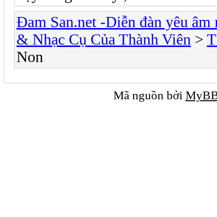
Đam San.net -Diễn đàn yêu âm 
& Nhạc Cụ Của Thành Viên
>
T
Non
Mã nguồn bởi
MyB