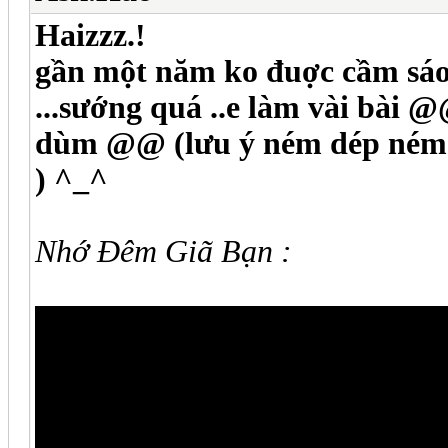
Haizzz.!
gần một năm ko đuợc cầm sáo
...sướng quá ..e làm vài bài 
dùm @@ (lưu ý ném dép ném 
) ^_^
Nhớ Đêm Giã Bạn :