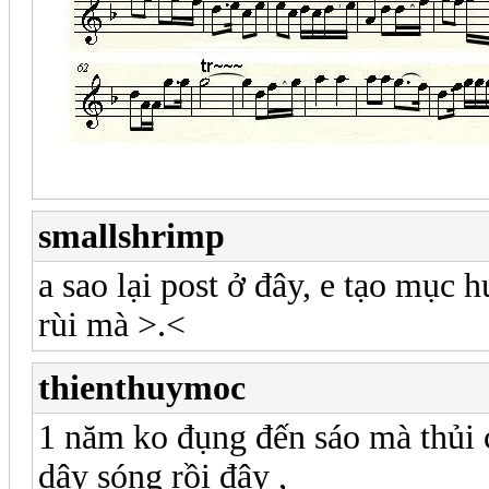
smallshrimp
a sao lại post ở đây, e tạo mục 
rùi mà >.<
thienthuymoc
1 năm ko đụng đến sáo mà thủi c
dậy sóng rồi đây ,