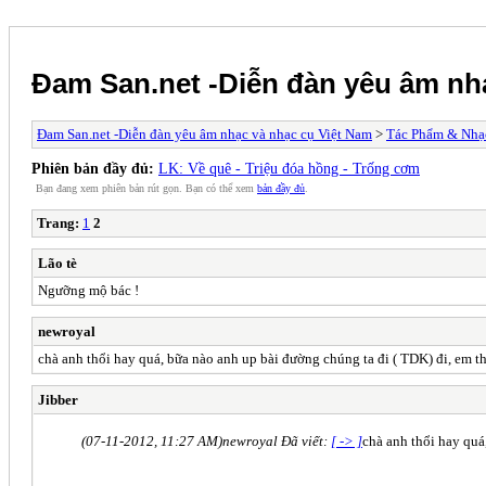
Đam San.net -Diễn đàn yêu âm nh
Đam San.net -Diễn đàn yêu âm nhạc và nhạc cụ Việt Nam
>
Tác Phẩm & Nhạ
Phiên bản đầy đủ:
LK: Về quê - Triệu đóa hồng - Trống cơm
Bạn đang xem phiên bản rút gọn. Bạn có thể xem
bản đầy đủ
.
Trang:
1
2
Lão tè
Ngưỡng mộ bác !
newroyal
chà anh thổi hay quá, bữa nào anh up bài đường chúng ta đi ( TDK) đi, em t
Jibber
(07-11-2012, 11:27 AM)
newroyal Đã viết:
[ -> ]
chà anh thổi hay quá