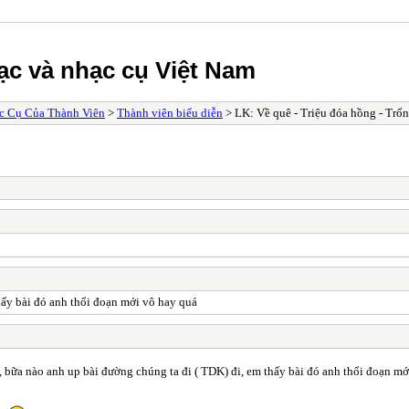
ạc và nhạc cụ Việt Nam
c Cụ Của Thành Viên
>
Thành viên biểu diễn
> LK: Về quê - Triệu đóa hồng - Trố
hấy bài đó anh thổi đoạn mới vô hay quá
, bữa nào anh up bài đường chúng ta đi ( TDK) đi, em thấy bài đó anh thổi đoạn m