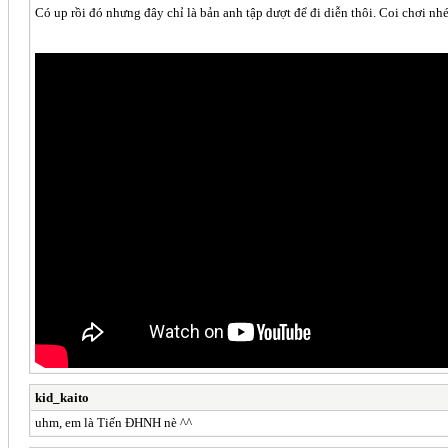
Có up rồi đó nhưng đây chỉ là bản anh tập dượt để đi diễn thôi. Coi chơi nh
kid_kaito
uhm, em là Tiến ĐHNH nè ^^