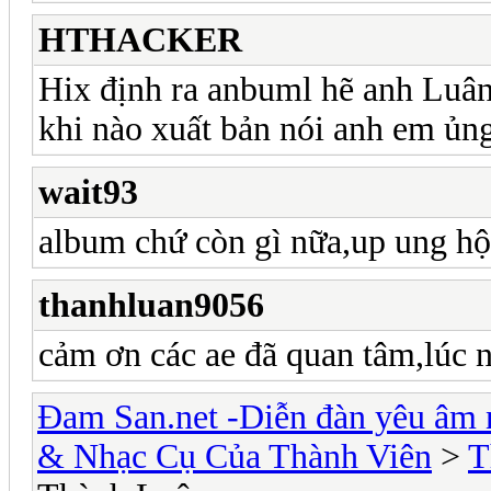
HTHACKER
Hix định ra anbuml hẽ anh Luâ
khi nào xuất bản nói anh em ủn
wait93
album chứ còn gì nữa,up ung hộ
thanhluan9056
cảm ơn các ae đã quan tâm,lúc n
Đam San.net -Diễn đàn yêu âm 
& Nhạc Cụ Của Thành Viên
>
T