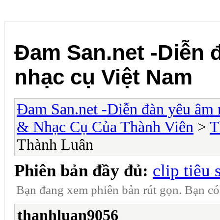
Đam San.net -Diễn 
nhạc cụ Việt Nam
Đam San.net -Diễn đàn yêu âm 
& Nhạc Cụ Của Thành Viên
>
T
Thành Luân
Phiên bản đầy đủ:
clip tiêu
Bạn đang xem phiên bản rút gọn. Bạn c
thanhluan9056