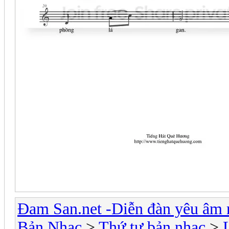
Đam San.net -Diễn đàn yêu âm 
Bản Nhạc
>
Thứ tự bản nhạc
>