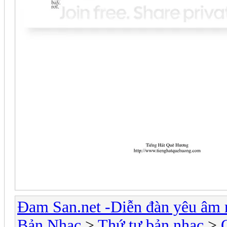
Đam San.net -Diễn đàn yêu âm 
Bản Nhạc
>
Thứ tự bản nhạc
>