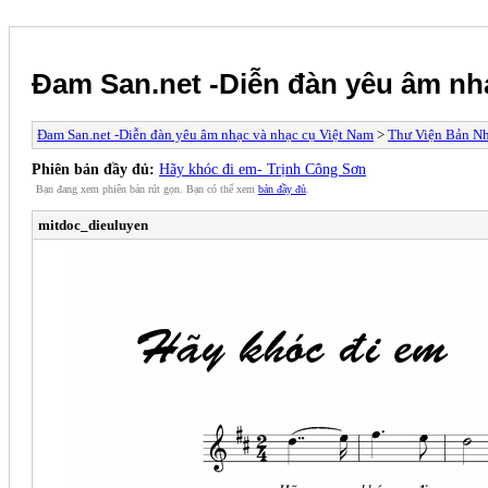
Đam San.net -Diễn đàn yêu âm nh
Đam San.net -Diễn đàn yêu âm nhạc và nhạc cụ Việt Nam
>
Thư Viện Bản N
Phiên bản đầy đủ:
Hãy khóc đi em- Trịnh Công Sơn
Bạn đang xem phiên bản rút gọn. Bạn có thể xem
bản đầy đủ
.
mitdoc_dieuluyen