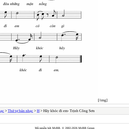
[/img]
hạc
>
Thứ tự bản nhạc
>
H
> Hãy khóc đi em- Trịnh Công Sơn
Mã nguồn bởi
MyBB
, © 2002-2026
MyBB Group