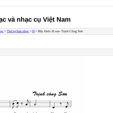
ạc và nhạc cụ Việt Nam
hạc
>
Thứ tự bản nhạc
>
H
> Hãy khóc đi em- Trịnh Công Sơn