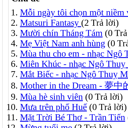
Mỗi ngày tôi chọn một niềm 
Matsuri Fantasy
(2 Trả lời)
Mười chín Tháng Tám
(0 Trả
Mẹ Việt Nam anh hùng
(0 Trả
Mùa thu cho em - nhạc Ngô 
Miên Khúc - nhạc Ngô Thuỵ
Mắt Biếc - nhạc Ngô Thuỵ M
Mother in the Dream - 夢
Mùa hè sinh viên
(0 Trả lời)
Mưa trên phố Huế
(0 Trả lời)
Mặt Trời Bé Thơ - Trần Tiến
Mừng tuổi mẹ
(2 Trả lời)