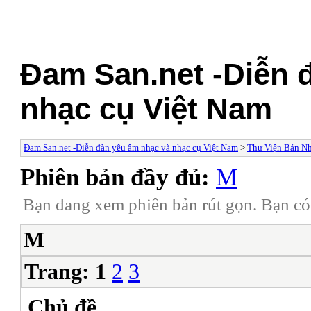
Đam San.net -Diễn 
nhạc cụ Việt Nam
Đam San.net -Diễn đàn yêu âm nhạc và nhạc cụ Việt Nam
>
Thư Viện Bản N
Phiên bản đầy đủ:
M
Bạn đang xem phiên bản rút gọn. Bạn c
M
Trang:
1
2
3
Chủ đề