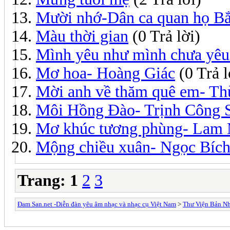
Mười nhớ-Dân ca quan họ B
Màu thời gian
(0 Trả lời)
Mình yêu như mình chưa yê
Mơ hoa- Hoàng Giác
(0 Trả l
Mời anh về thăm quê em- Th
Môi Hồng Đào- Trịnh Công 
Mơ khúc tương phùng- Lam
Mộng chiều xuân- Ngọc Bíc
Trang:
1
2
3
Đam San.net -Diễn đàn yêu âm nhạc và nhạc cụ Việt Nam
>
Thư Viện Bản N