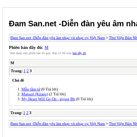
Đam San.net -Diễn đàn yêu âm nh
Đam San.net -Diễn đàn yêu âm nhạc và nhạc cụ Việt Nam
>
Thư Viện Bản N
Phiên bản đầy đủ:
M
Bạn đang xem phiên bản rút gọn. Bạn có thể xem
bản đầy đủ
.
M
Trang:
1
2
3
Chủ đề
Mẫu tầm tử
(0 Trả lời)
Matsuri (Kitaro)
(2 Trả lời)
My Heart Will Go On - giọng Bb
(0 Trả lời)
Trang:
1
2
3
Đam San.net -Diễn đàn yêu âm nhạc và nhạc cụ Việt Nam
>
Thư Viện Bản N