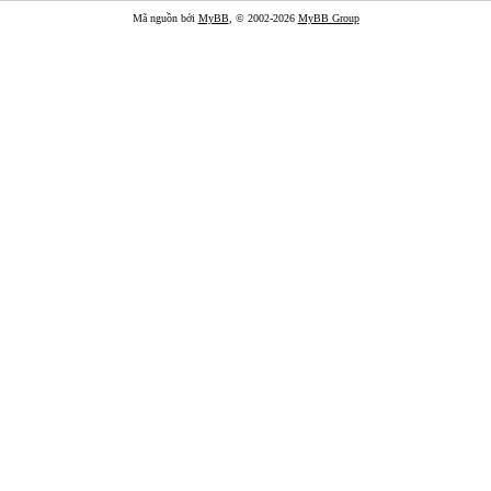
Mã nguồn bởi
MyBB
, © 2002-2026
MyBB Group