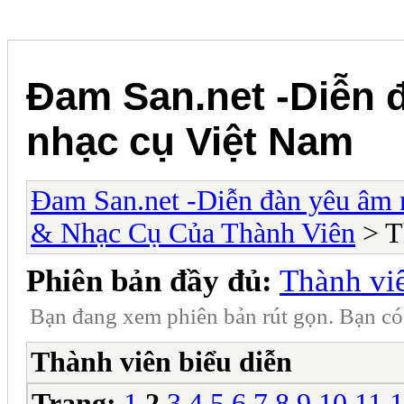
Đam San.net -Diễn 
nhạc cụ Việt Nam
Đam San.net -Diễn đàn yêu âm 
& Nhạc Cụ Của Thành Viên
> T
Phiên bản đầy đủ:
Thành viê
Bạn đang xem phiên bản rút gọn. Bạn c
Thành viên biểu diễn
Trang:
1
2
3
4
5
6
7
8
9
10
11
1