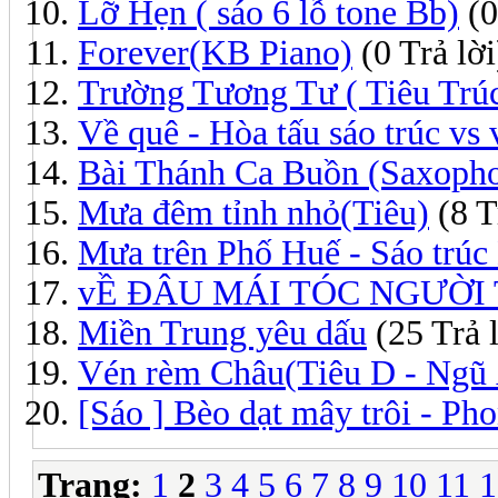
Lỡ Hẹn ( sáo 6 lỗ tone Bb)
(0
Forever(KB Piano)
(0 Trả lời
Trường Tương Tư ( Tiêu Tr
Về quê - Hòa tấu sáo trúc vs 
Bài Thánh Ca Buồn (Saxoph
Mưa đêm tỉnh nhỏ(Tiêu)
(8 T
Mưa trên Phố Huế - Sáo trúc
vỀ ĐÂU MÁI TÓC NGƯỜI
Miền Trung yêu dấu
(25 Trả l
Vén rèm Châu(Tiêu D - Ngũ
[Sáo ] Bèo dạt mây trôi - Ph
Trang:
1
2
3
4
5
6
7
8
9
10
11
1