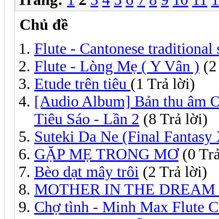
Chủ đề
Flute - Cantonese traditional
Flute - Lòng Mẹ ( Y Vân )
(2 
Etude trên tiêu
(1 Trả lời)
[Audio Album] Bản thu âm Of
Tiêu Sáo - Lần 2
(8 Trả lời)
Suteki Da Ne (Final Fantasy 
GẶP MẸ TRONG MƠ
(0 Trả
Bèo dạt mây trôi
(2 Trả lời)
MOTHER IN THE DREAM
Chợ tình - Minh Max Flute 