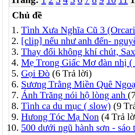
Chủ đề
Tình Xưa Nghĩa Cũ 3 (Orcari
[clip] nếu như anh đến- ngu
Thay đổi không khí chút, Sa
Mẹ Trong Giấc Mơ đàn nhị ( 
Gọi Đò
(6 Trả lời)
Sương Trằng Miền Quê Ngoạ
Ánh Trăng nói hộ lòng anh
(7
Tình ca du mục ( slow)
(9 Trả
Hưong Tóc Mạ Non
(4 Trả lờ
500 dưới ngũ hành sơn - sáo t