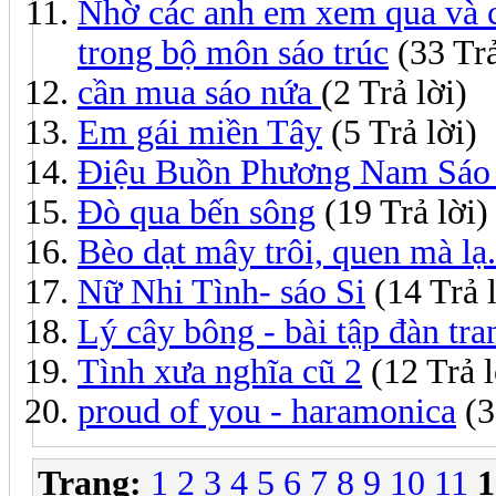
Nhờ các anh em xem qua và c
trong bộ môn sáo trúc
(33 Trả
cần mua sáo nứa
(2 Trả lời)
Em gái miền Tây
(5 Trả lời)
Điệu Buồn Phương Nam Sáo
Đò qua bến sông
(19 Trả lời)
Bèo dạt mây trôi, quen mà lạ.
Nữ Nhi Tình- sáo Si
(14 Trả l
Lý cây bông - bài tập đàn tra
Tình xưa nghĩa cũ 2
(12 Trả l
proud of you - haramonica
(3
Trang:
1
2
3
4
5
6
7
8
9
10
11
1