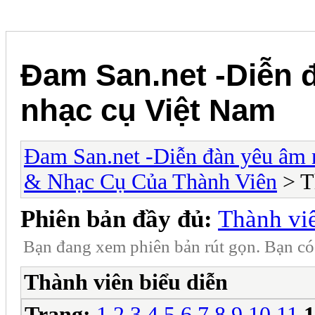
Đam San.net -Diễn 
nhạc cụ Việt Nam
Đam San.net -Diễn đàn yêu âm 
& Nhạc Cụ Của Thành Viên
> T
Phiên bản đầy đủ:
Thành viê
Bạn đang xem phiên bản rút gọn. Bạn c
Thành viên biểu diễn
Trang:
1
2
3
4
5
6
7
8
9
10
11
1